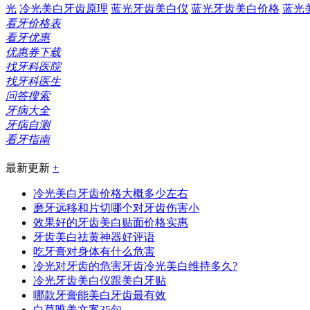
光
冷光美白牙齿原理
蓝光牙齿美白仪
蓝光牙齿美白价格
蓝光
看牙价格表
看牙优惠
优惠券下载
找牙科医院
找牙科医生
问答搜索
牙病大全
牙病自测
看牙指南
最新更新
+
冷光美白牙齿价格大概多少左右
磨牙远移和片切哪个对牙齿伤害小
效果好的牙齿美白贴面价格实惠
牙齿美白祛黄神器好评语
吃牙膏对身体有什么危害
冷光对牙齿的危害牙齿冷光美白维持多久?
冷光牙齿美白仪跟美白牙贴
哪款牙膏能美白牙齿最有效
白草唯美文案35句